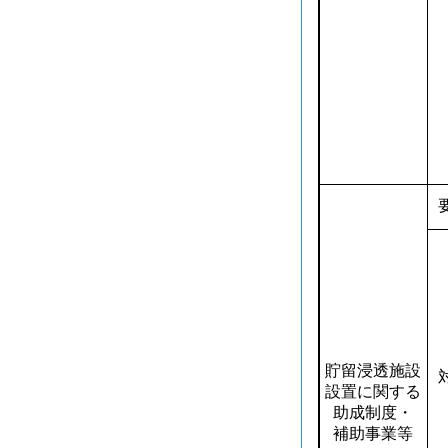
要
貯留浸透施設
対
設置に関する
助成制度・
補助事業等