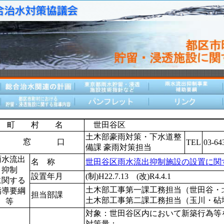
 町 村 名
世田谷区
土木部豪雨対策・下水道整
体 窓 口
TEL
03-64
備課 豪雨対策担当
雨水流出
名 称
世田谷区雨水流出抑制施設の設置に関
抑制
設置年月
(制)H22.7.13 (改)R4.4.1
に関する
土木部工事第一課工務担当（世田谷・
指導要綱
担当部課
土木部工事第二課工務担当（玉川・砧
等
対象：世田谷区内において新築行為等
対策量：