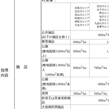
谷沢川エリ
目黒川エリア
丸子川エリ
北沢川エリア
野川エリ
烏山川エリア
仙川エリ
蛇崩川エリア
呑川エリ
神田川エリア
九品仏川エリ
立会川エリア
多摩川エリ
公共施設
3
600m
/
(以下の施設を除く)
3
教育施設
600m
/ha
1
公園
2
3
(敷地面積3,000m
以
600m
/ha
1
上)
公園
2
(敷地面積1,000m
以
施 設
3
3
600m
/ha
700m
/ha
上
指導
2
3,000m
未満)
内容
公園
2
3
(敷地面積1,000m
未
600m
/
満)
3
3
道路
300m
/ha
500m
/ha
鉄道又は高速道路施
3
300m
/
設
大規模民間施設