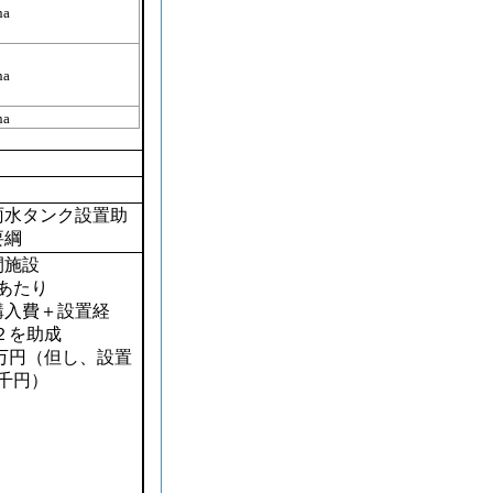
ha
ha
ha
雨水タンク設置助
要綱
間施設
あたり
入費＋設置経
２を助成
万円（但し、設置
千円）