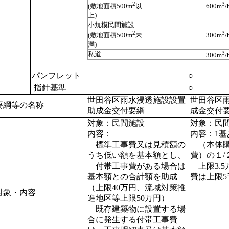
2
3
(敷地面積500m
以
600m
/
上)
小規模民間施設
2
3
(敷地面積500m
未
300m
/
満)
3
私道
300m
/
パンフレット
○
指針基準
○
世田谷区雨水浸透施設設置
世田谷区
綱等の名称
助成金交付要綱
成金交付
対象：民間施設
対象：民
内容：
内容：1基
標準工事費又は見積額の
（本体購
うち低い額を基本額とし、
費）の１/
付帯工事費がある場合は
上限3.5
基本額との合計額を助成
費は上限5
（上限40万円、流域対策推
象・内容
進地区等上限50万円）
既存建築物に設置する場
合に発生する付帯工事費