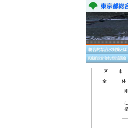
区 市
全 