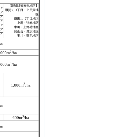
【流域対策推進地区】
ア
用賀3、4丁目・上用賀地
ア
区
ア
鎌田1、2丁目地区
ア
上馬・弦巻地区
ア
中町・上野毛地区
ア
尾山台・奥沢地区
ア
玉川・野毛地区
ha
3
,000m
/ha
3
,000m
/ha
3
1,000m
/ha
ha
3
600m
/ha
ha