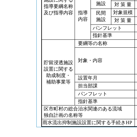
施設
対 策 量
指導要綱名称
対象規模
及び指導内容
指導
民間
内容
施設
対 策 量
パンフレット
指針基準
要綱等の名称
対象・内容
貯留浸透施設
設置に関する
助成制度・
設置年月
補助事業等
担当部課
パンフレット
指針基準
区市町村の総合治水関連のある流域
独自計画の名称等
雨水流出抑制施設設置に関する手続きHP