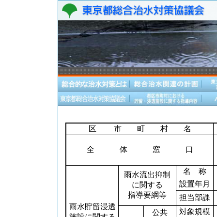
区 市 町 村 名
全 体 窓 口
名 称
雨水流出抑制
設置年月
に関する
指導要綱等
担当部課
雨水貯留浸透
対象規模
公共
施設に関する