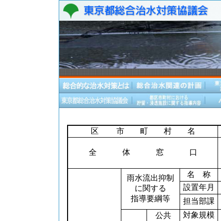
区 市 町 村 名
全 体 窓 口
名 称
雨水流出抑制
設置年月
に関する
指導要綱等
担当部課
対象規模
公共