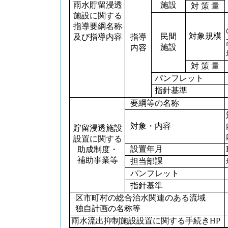
雨水貯留浸透
施設
対 策 量
施設に関する
指導要綱名称
対象規模
民間
及び指導内容
指導
施設
内容
対 策 量
パンフレット
指針基準
要綱等の名称
対象・内容
貯留浸透施設
設置に関する
設置年月
助成制度・
補助事業等
担当部課
パンフレット
指針基準
区市町村の総合治水関連のある流域
独自計画の名称等
雨水流出抑制施設設置に関する手続きHP