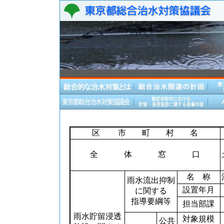
区 市 町 村 名
全 体 窓 口
名 称
雨水流出抑制
設置年月
に関する
指導要綱等
担当部課
雨水貯留浸透
対象規模
公共