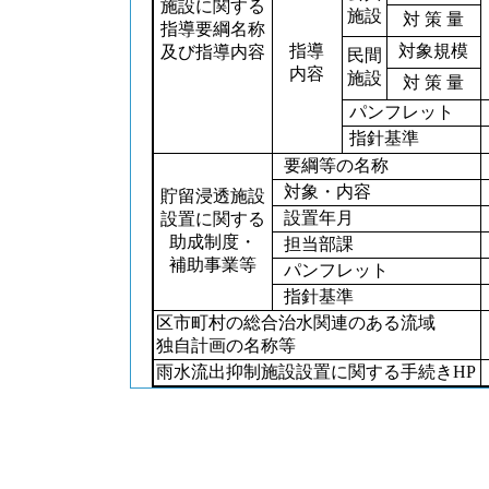
施設に関する
施設
対 策 量
指導要綱名称
指導
対象規模
及び指導内容
民間
内容
施設
対 策 量
パンフレット
指針基準
要綱等の名称
対象・内容
貯留浸透施設
設置年月
設置に関する
助成制度・
担当部課
補助事業等
パンフレット
指針基準
区市町村の総合治水関連のある流域
独自計画の名称等
雨水流出抑制施設設置に関する手続きHP