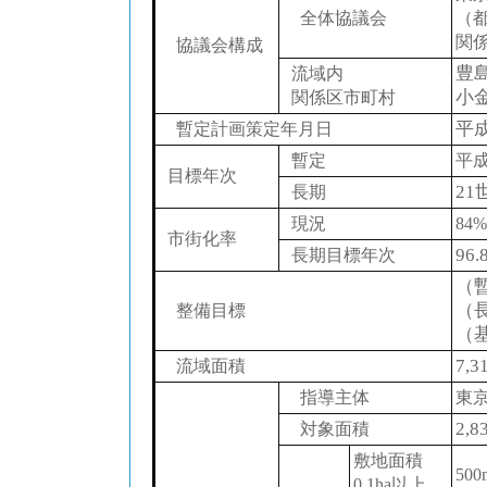
全体協議会
（
関係
協議会構成
豊島
流域内
小
関係区市町村
平成
暫定計画策定年月日
暫定
平成
目標年次
21
長期
現況
84
市街化率
96.
長期目標年次
（暫
（長
整備目標
（基
7,3
流域面積
指導主体
東
2,8
対象面積
敷地面積
500
0.1ha以上