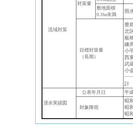
対策量
敷地面積
雨
0.1ha未満
豊島
流域対策
北区
板橋
練馬
目標対策量
小平
（長期）
西東
武蔵
小金
計 
公表年月日
平成
昭
浸水実績図
昭和
対象降雨
昭和