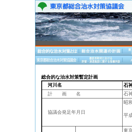
総合的な治水対策暫定計画
河川名
石
石
計 画 名
昭和
（
協議会発足年月日
平成
（
東