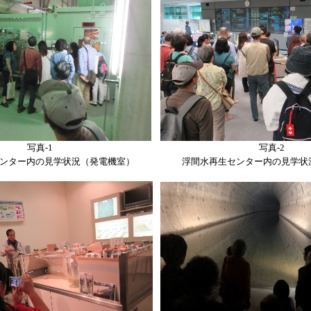
写真-1
写真-2
ンター内の見学状況（発電機室）
浮間水再生センター内の見学状