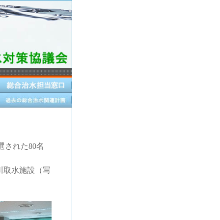
された80名
川取水施設（写