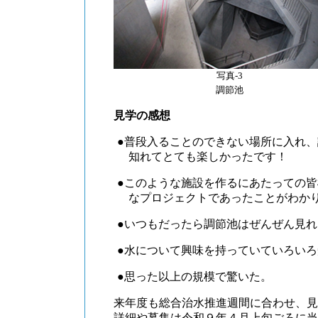
写真-3
調節池
見学の感想
●普段入ることのできない場所に入れ
知れてとても楽しかったです！
●このような施設を作るにあたっての
なプロジェクトであったことがわか
●いつもだったら調節池はぜんぜん見
●水について興味を持っていていろい
●思った以上の規模で驚いた。
来年度も総合治水推進週間に合わせ、見
詳細や募集は令和９年４月上旬ごろに当